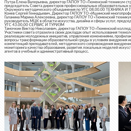
Путра Елена Валерьевна, директор ГАПОУ ТО «Тюменский техникум стро
председатель Совета директоров профессиональных образовательных о
Окружного методического объединения по УГС 08.00.00 ТЕХНИКА
Конев Сергей Геннадьевич, Директор ГАПОУ ТО «Ишимский многопроф
Галанина Марина Алексеевна, директор ГАПОУ ТО «Тюменский техникум 
руководитель МЦК в области искусства, дизайна и сферы услуг, предс
УГС 43.00.00 СЕРВИС И ТУРИЗМ
Тамочкин Виктор Николаевич, директор ГАПОУ ТО «Тюменский колледж
Участники совета отразили в своих докладах опыт использования технол
реализации молодежных инициатив, управления изменениями, профилак
вопросы трансформации образовательной среды в условиях внедрения и
компетенций преподавателей, методического сопровождения внедрени
мониторинга качества образования, развития локальных моделей искус
агентов в учебный и административный процесс.